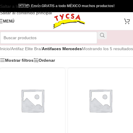
Saltar a la navegación
🇲🇽
📦
Envío GRATIS a todo MÉXICO muchos productos!
Saltar al contenido principal
MENÚ
Inicio
/
Antifaz Elite Bra
/
Antifaces Mercedes
Mostrando los 5 resultados
Mostrar filtros
Ordenar