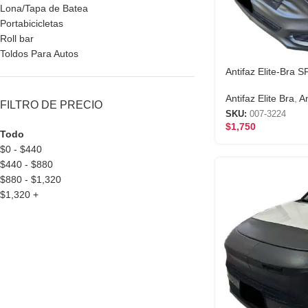
Lona/Tapa de Batea
Portabicicletas
Roll bar
Toldos Para Autos
Antifaz Elite-Bra
Antifaz Elite Bra
,
An
FILTRO DE PRECIO
SKU:
007-3224
$
1,750
Todo
$
0
-
$
440
$
440
-
$
880
$
880
-
$
1,320
$
1,320
+