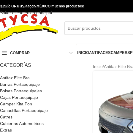
Saltar a la navegación

Envío GRATIS a todo MÉXICO muchos productos!
Saltar al contenido principal
INICIO
ANTIFACES
CAMPERS
P
COMPRAR
CATEGORÍAS
Inicio
/
Antifaz Elite Br
Antifaz Elite Bra
Barras Portaequipaje
Bolsas Portaequipajes
Cajas Portaequipaje
Camper Kita Pon
Canastillas Portaequipaje
Catres
Cubiertas Automotrices
Extras