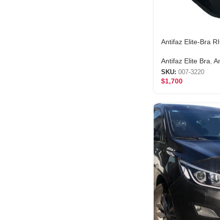
Antifaz Elite-Bra 
Antifaz Elite Bra
,
An
SKU:
007-3220
$
1,700