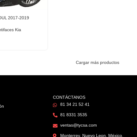
 SOUL 2017-2019
tifaces Kia
Cargar más productos
CONTÁCTANOS
81 34 21 52 41
ión
81 8331 3535
ventas@tycsa.com
Monterrey, Nuevo Leon, México.