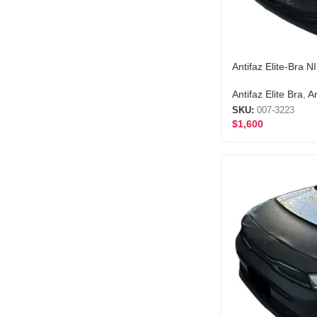
Antifaz Elite-Bra 
Antifaz Elite Bra
,
An
SKU:
007-3223
$
1,600