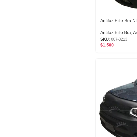
Antifaz Elite-Bra 
Antifaz Elite Bra
,
An
SKU:
007-3213
$
1,500