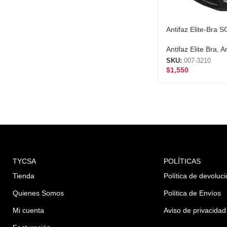
Antifaz Elite-Bra
Antifaz Elite Bra
,
An
SKU:
007-3210
$
1,550
TYCSA
POLÍTICAS
Tienda
Política de devoluc
Quienes Somos
Política de Envíos
Mi cuenta
Aviso de privacidad