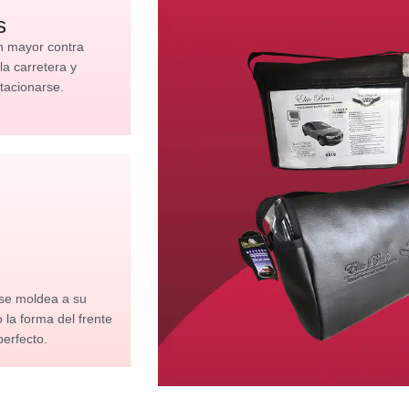
s
n mayor contra
 la carretera y
tacionarse.
 se moldea a su
la forma del frente
perfecto.