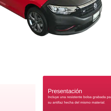
Presentación
Incluye una resistente bolsa grabada p
su antifaz hecha del mismo material.