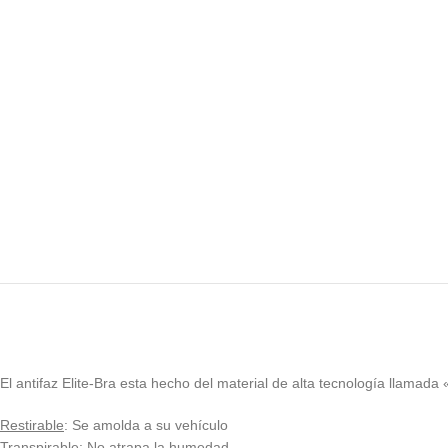
El antifaz Elite-Bra esta hecho del material de alta tecnología llamada 
Restirable
: Se amolda a su vehículo
Transpirable
: No atrapa la humedad