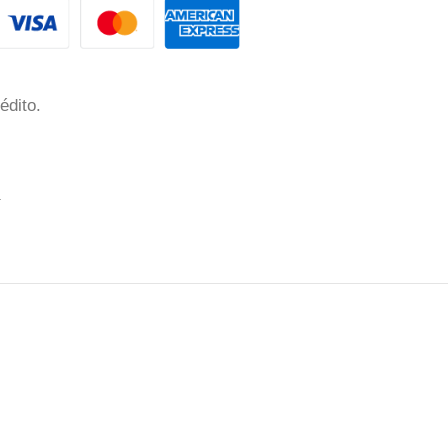
édito.
a