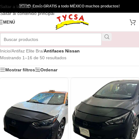
Saltar a la navegación
🇲🇽
📦
Envío GRATIS a todo MÉXICO muchos productos!
Saltar al contenido principal
MENÚ
Inicio
/
Antifaz Elite Bra
/
Antifaces Nissan
Mostrando 1–16 de 50 resultados
Mostrar filtros
Ordenar