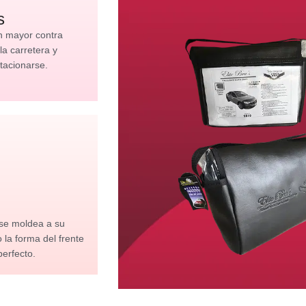
s
n mayor contra
 la carretera y
tacionarse.
 se moldea a su
la forma del frente
perfecto.