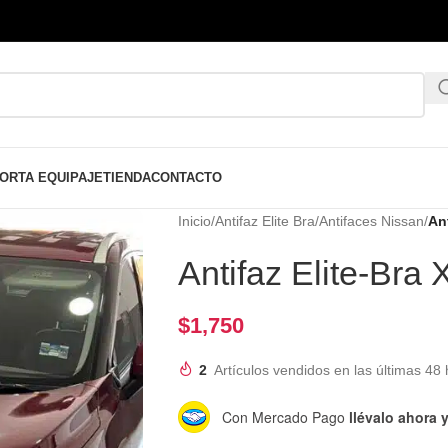
ORTA EQUIPAJE
TIENDA
CONTACTO
Inicio
/
Antifaz Elite Bra
/
Antifaces Nissan
/
An
Antifaz Elite-Br
$
1,750
2
Artículos vendidos en las últimas 48 
Con Mercado Pago
llévalo ahora