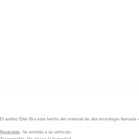
El antifaz Elite-Bra esta hecho del material de alta tecnología llamada 
Restirable
: Se amolda a su vehículo
Transpirable
: No atrapa la humedad