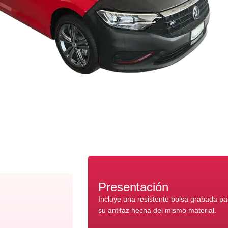
Presentación
Incluye una resistente bolsa grabada p
su antifaz hecha del mismo material.