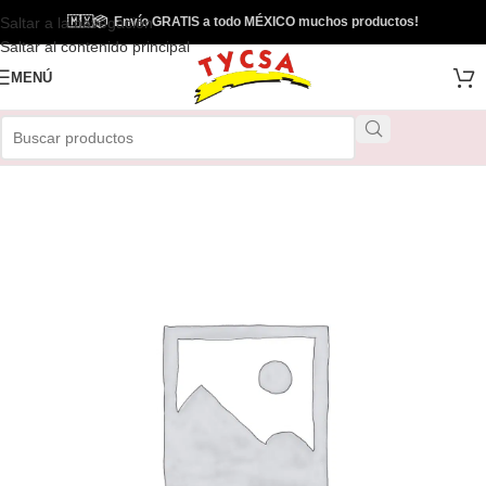
Saltar a la navegación
🇲🇽
📦
Envío GRATIS a todo MÉXICO muchos productos!
Saltar al contenido principal
MENÚ