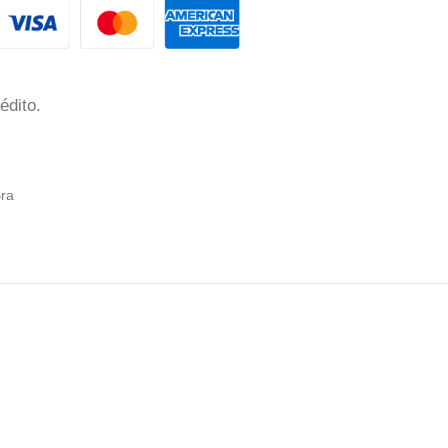
édito.
Bra