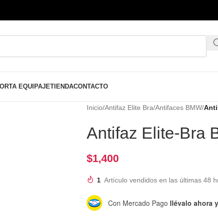
ORTA EQUIPAJE
TIENDA
CONTACTO
Inicio
/
Antifaz Elite Bra
/
Antifaces BMW
/
Anti
Antifaz Elite-Br
$
1,400
1
Artículo vendidos en las últimas 48 h
Con Mercado Pago
llévalo ahora