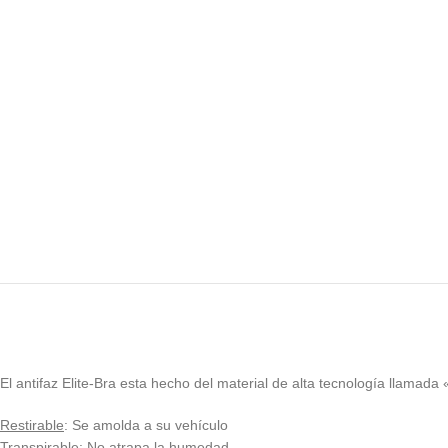
El antifaz Elite-Bra esta hecho del material de alta tecnología llamada 
Restirable
: Se amolda a su vehículo
Transpirable
: No atrapa la humedad