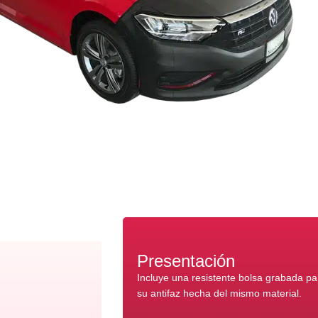
Presentación
Incluye una resistente bolsa grabada p
su antifaz hecha del mismo material.