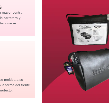
s
n mayor contra
 la carretera y
tacionarse.
 se moldea a su
la forma del frente
perfecto.