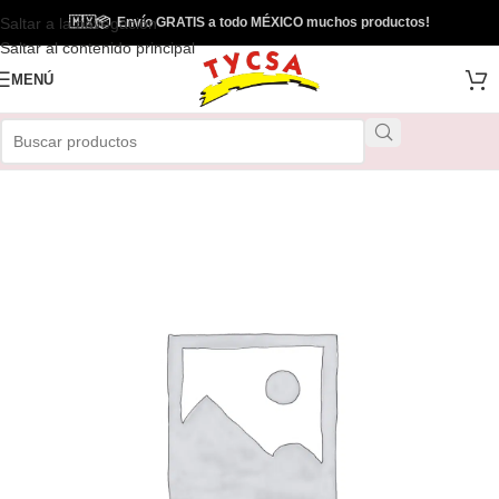
Saltar a la navegación
🇲🇽
📦
Envío GRATIS a todo MÉXICO muchos productos!
Saltar al contenido principal
MENÚ