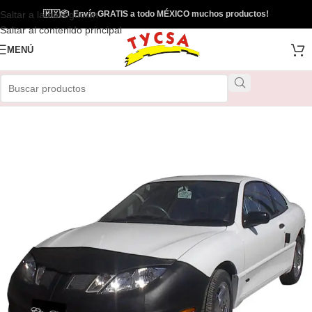
Saltar a la navegación
🇲🇽
📦
Envío GRATIS a todo MÉXICO muchos productos!
Saltar al contenido principal
MENÚ