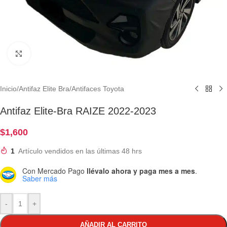
Clic para ampliar
Inicio
/
Antifaz Elite Bra
/
Antifaces Toyota
Antifaz Elite-Bra RAIZE 2022-2023
$
1,600
1
Artículo vendidos en las últimas 48 hrs
Con Mercado Pago
llévalo ahora y paga mes a mes
.
Saber más
-
+
AÑADIR AL CARRITO