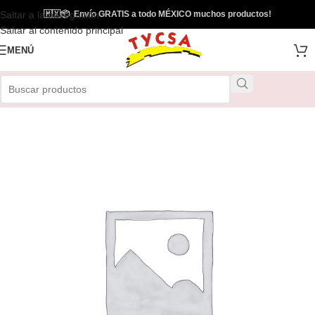
Saltar a la navegación
🇲🇽
📦
Envío GRATIS a todo MÉXICO muchos productos!
Envío Gratis
Saltar al contenido principal
MENÚ