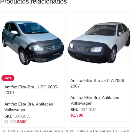
Productos relacionados
-62%
Antifaz Elite-Bra JETTA 2006-
2007
Antifaz Elite-Bra LUPO 2005-
2010
Antifaz Elite Bra
,
Antifaces
Volkswagen
Antifaz Elite Bra
,
Antifaces
Volkswagen
SKU:
007-1042
$
1,300
SKU:
007-1035
$
500
$
1,300
© Todos lo derechos reservados 2026. Toldos y Cubiertas TYCSA®