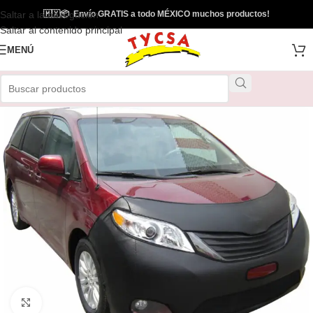
Saltar a la navegación
🇲🇽
📦
Envío GRATIS a todo MÉXICO muchos productos!
Saltar al contenido principal
MENÚ
Clic para ampliar