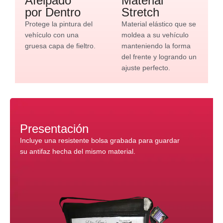
Afelpado
Material
por Dentro
Stretch
Protege la pintura del
Material elástico que se
vehículo con una
moldea a su vehículo
gruesa capa de fieltro.
manteniendo la forma
del frente y logrando un
ajuste perfecto.
Presentación
Incluye una resistente bolsa grabada para guardar
su antifaz hecha del mismo material.