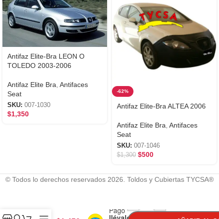
Antifaz Elite-Bra LEON O
TOLEDO 2003-2006
Antifaz Elite Bra
,
Antifaces
-62%
Seat
SKU:
007-1030
Antifaz Elite-Bra ALTEA 2006
$
1,350
Antifaz Elite Bra
,
Antifaces
Seat
SKU:
007-1046
$
500
$
1,300
© Todos lo derechos reservados 2026. Toldos y Cubiertas TYCSA®
Con
Antifaz
-
+
Mercado
Elite-
Pago
Bra
llévalo