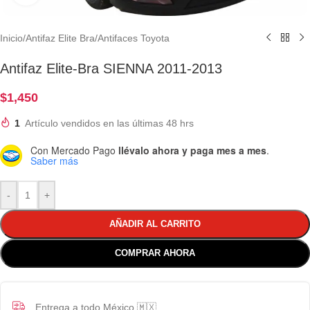
Inicio
/
Antifaz Elite Bra
/
Antifaces Toyota
Antifaz Elite-Bra SIENNA 2011-2013
$
1,450
1
Artículo vendidos en las últimas 48 hrs
Con Mercado Pago
llévalo ahora y paga mes a mes
.
Saber más
-
+
AÑADIR AL CARRITO
COMPRAR AHORA
Entrega a todo México 🇲🇽