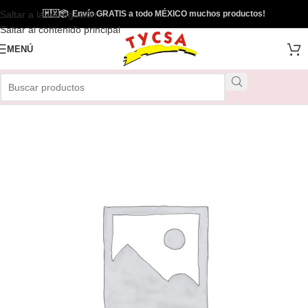
Saltar a la navegación
🇲🇽
📦
Envío GRATIS a todo MÉXICO muchos productos!
Saltar al contenido principal
MENÚ