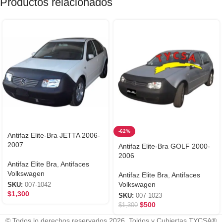
Productos relacionados
-62%
Antifaz Elite-Bra JETTA 2006-
2007
Antifaz Elite-Bra GOLF 2000-
2006
Antifaz Elite Bra
,
Antifaces
Volkswagen
Antifaz Elite Bra
,
Antifaces
Volkswagen
SKU:
007-1042
$
1,300
SKU:
007-1023
$
500
$
1,300
© Todos lo derechos reservados 2026. Toldos y Cubiertas TYCSA®