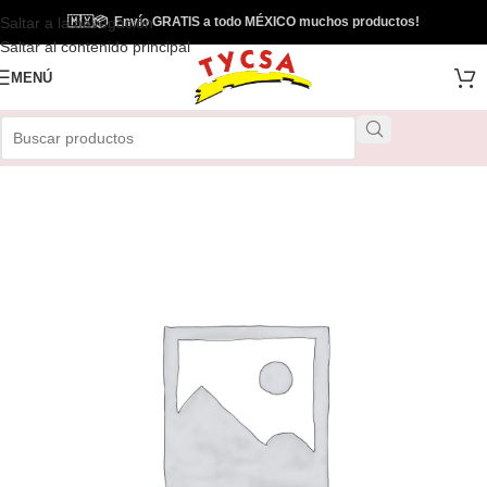
Saltar a la navegación
🇲🇽
📦
Envío GRATIS a todo MÉXICO muchos productos!
Saltar al contenido principal
MENÚ