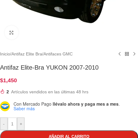
Clic para ampliar
Inicio
/
Antifaz Elite Bra
/
Antifaces GMC
Antifaz Elite-Bra YUKON 2007-2010
$
1,450
2
Artículos vendidos en las últimas 48 hrs
Con Mercado Pago
llévalo ahora y paga mes a mes
.
Saber más
-
+
AÑADIR AL CARRITO