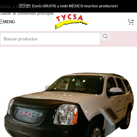
Saltar a la navegación
🇲🇽
📦
Envío GRATIS a todo MÉXICO muchos productos!
Saltar al contenido principal
MENÚ