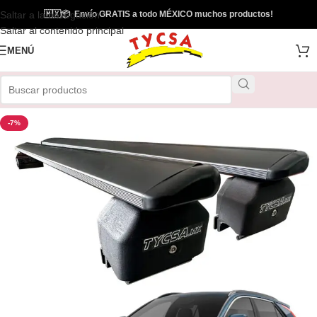
Saltar a la navegación
🇲🇽
📦
Envío GRATIS a todo MÉXICO muchos productos!
Envío Gratis
Saltar al contenido principal
MENÚ
-7%