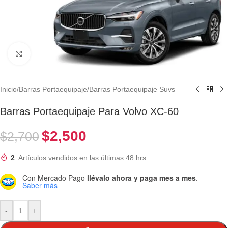
Clic para ampliar
Inicio
/
Barras Portaequipaje
/
Barras Portaequipaje Suvs
Barras Portaequipaje Para Volvo XC-60
$
2,500
$
2,700
2
Artículos vendidos en las últimas 48 hrs
Con Mercado Pago
llévalo ahora y paga mes a mes
.
Saber más
-
+