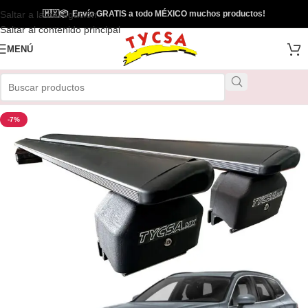
Saltar a la navegación
🇲🇽
📦
Envío GRATIS a todo MÉXICO muchos productos!
Envío Gratis
Saltar al contenido principal
MENÚ
-7%