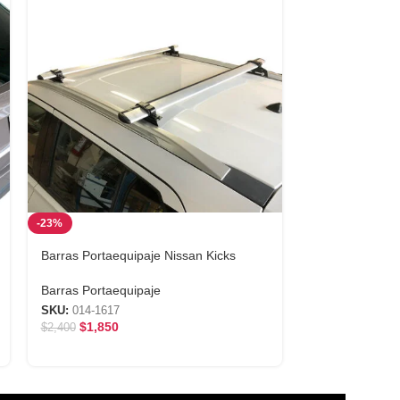
-23%
-23%
Barras Portaequipaje Nissan Kicks
Barras Portaeq
Barras Portaequipaje
Barras Portaeq
SKU:
014-1617
SKU:
014-1621-
$
1,850
$
1,850
$
2,400
$
2,400