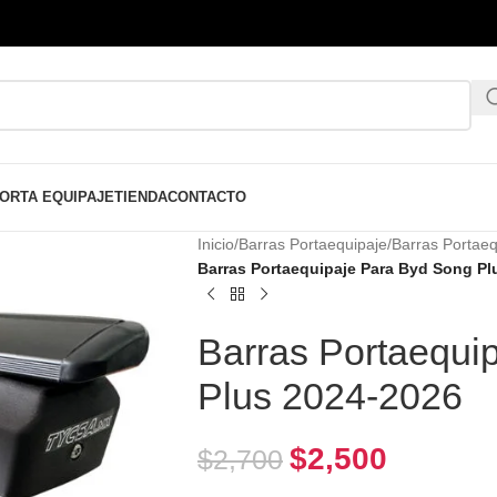
ORTA EQUIPAJE
TIENDA
CONTACTO
Inicio
/
Barras Portaequipaje
/
Barras Portaeq
Barras Portaequipaje Para Byd Song Pl
Barras Portaequi
Plus 2024-2026
$
2,500
$
2,700