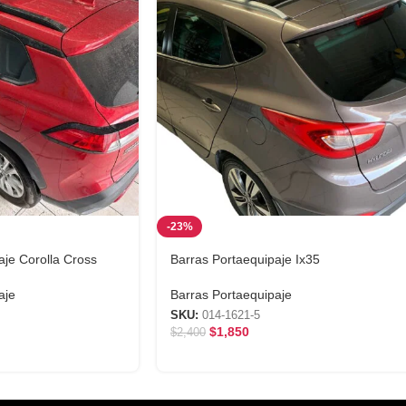
-23%
aje Corolla Cross
Barras Portaequipaje Ix35
aje
Barras Portaequipaje
SKU:
014-1621-5
$
1,850
$
2,400