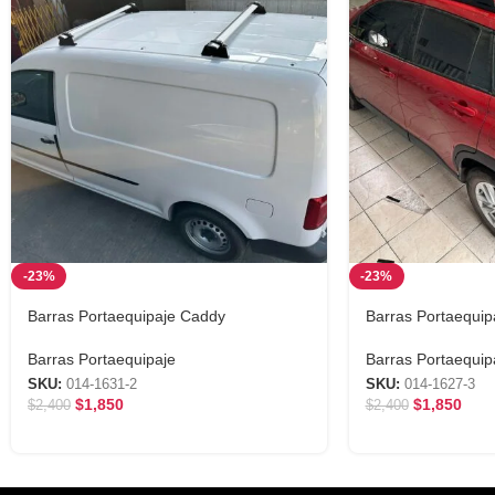
-23%
-23%
Barras Portaequipaje Caddy
Barras Portaequip
Barras Portaequipaje
Barras Portaequip
SKU:
014-1631-2
SKU:
014-1627-3
$
1,850
$
1,850
$
2,400
$
2,400