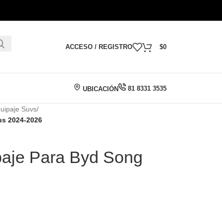
ACCESO / REGISTRO
$
0
81 8331 3535
UBICACIÓN
uipaje Suvs
/
us 2024-2026
paje Para Byd Song