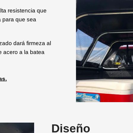
lta resistencia que
da para que sea
zado dará firmeza al
e acero a la batea
as.
Diseño