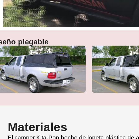
seño plegable
Materiales
El camper Kita-Pon hecho de loneta plástica de a