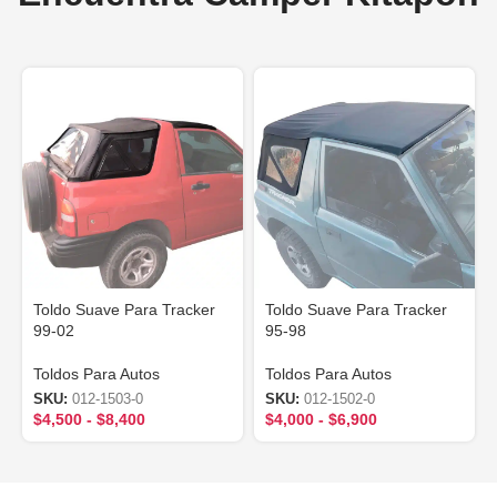
Toldo Suave Para Tracker
Toldo Suave Para Tracker
99-02
95-98
Toldos Para Autos
Toldos Para Autos
SKU:
012-1503-0
SKU:
012-1502-0
$
4,500
-
$
8,400
$
4,000
-
$
6,900