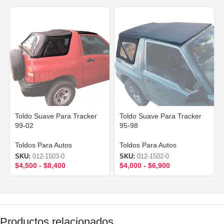
Toldo Suave Para Tracker
Toldo Suave Para Tracker
99-02
95-98
Toldos Para Autos
Toldos Para Autos
SKU:
012-1503-0
SKU:
012-1502-0
$
4,500
-
$
8,400
$
4,000
-
$
6,900
Productos relacionados