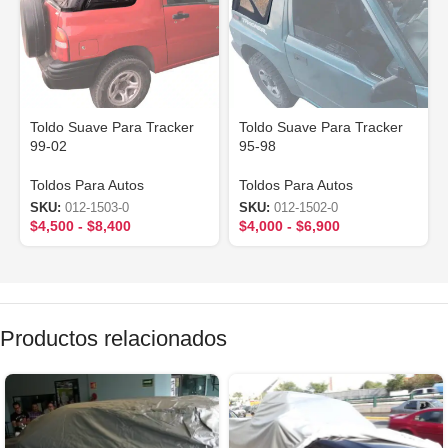
Toldo Suave Para Tracker
Toldo Suave Para Tracker
99-02
95-98
Toldos Para Autos
Toldos Para Autos
SKU:
012-1503-0
SKU:
012-1502-0
$
4,500
-
$
8,400
$
4,000
-
$
6,900
Productos relacionados