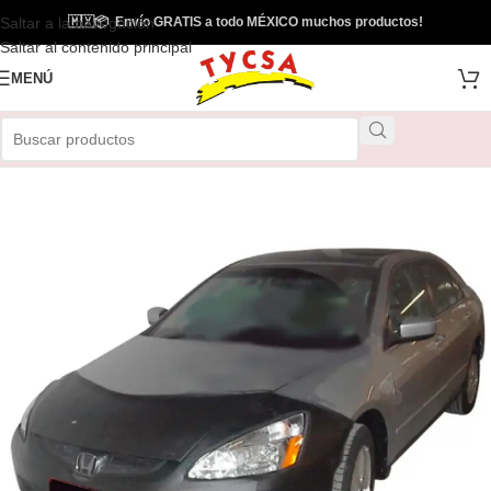
Saltar a la navegación
🇲🇽
📦
Envío GRATIS a todo MÉXICO muchos productos!
Saltar al contenido principal
MENÚ