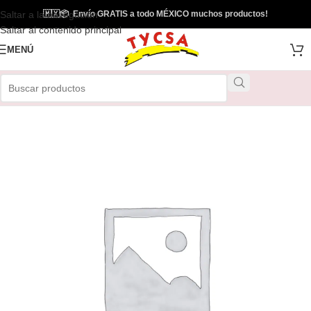
Saltar a la navegación
🇲🇽
📦
Envío GRATIS a todo MÉXICO muchos productos!
Envío Gratis
Saltar al contenido principal
MENÚ