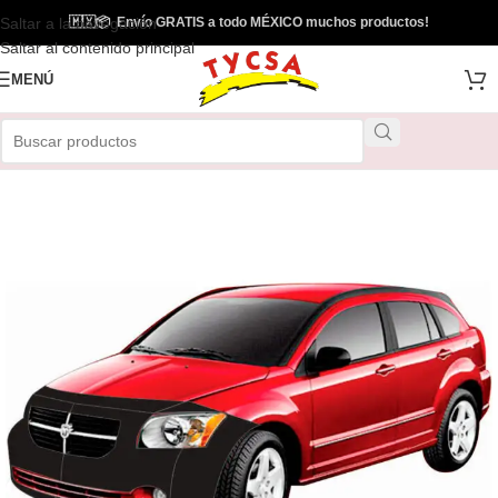
Saltar a la navegación
🇲🇽
📦
Envío GRATIS a todo MÉXICO muchos productos!
Saltar al contenido principal
MENÚ