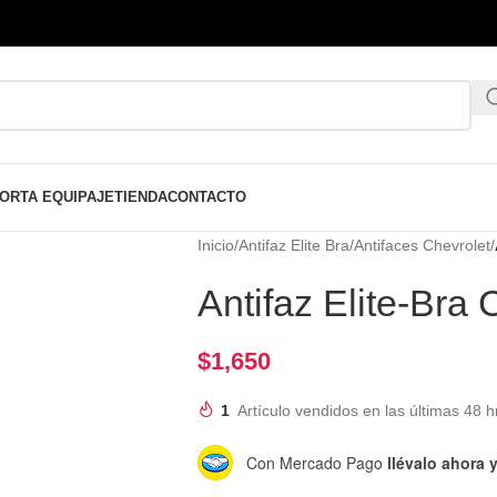
ORTA EQUIPAJE
TIENDA
CONTACTO
Inicio
/
Antifaz Elite Bra
/
Antifaces Chevrolet
/
Antifaz Elite-B
$
1,650
1
Artículo vendidos en las últimas 48 h
Con Mercado Pago
llévalo ahora