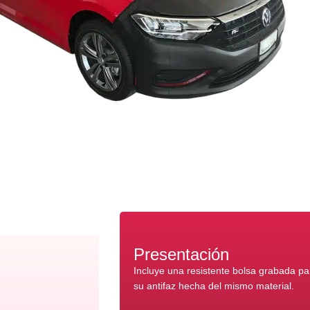
Presentación
Incluye una resistente bolsa grabada p
su antifaz hecha del mismo material.