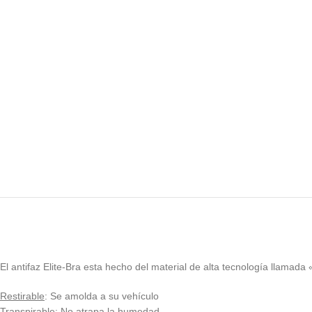
El antifaz Elite-Bra esta hecho del material de alta tecnología llamada 
Restirable
: Se amolda a su vehículo
Transpirable
: No atrapa la humedad