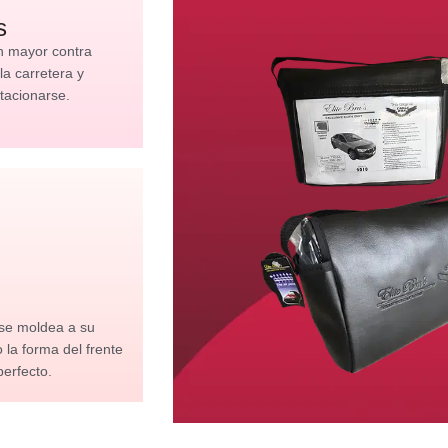
s
n mayor contra
 la carretera y
tacionarse.
 se moldea a su
la forma del frente
perfecto.