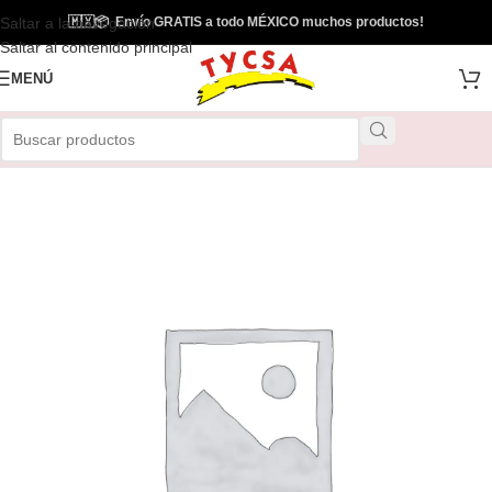
Saltar a la navegación
🇲🇽
📦
Envío GRATIS a todo MÉXICO muchos productos!
Envío Gratis
Saltar al contenido principal
MENÚ