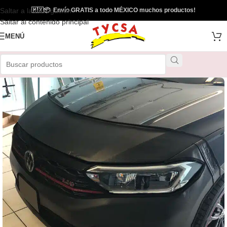
Saltar a la navegación
🇲🇽
📦
Envío GRATIS a todo MÉXICO muchos productos!
Envío Gratis
Saltar al contenido principal
MENÚ