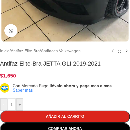
Clic para ampliar
Inicio
/
Antifaz Elite Bra
/
Antifaces Volkswagen
Antifaz Elite-Bra JETTA GLI 2019-2021
$
1,650
Con Mercado Pago
llévalo ahora y paga mes a mes
.
Saber más
-
+
AÑADIR AL CARRITO
COMPRAR AHORA