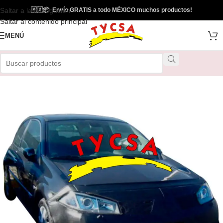
Saltar a la navegación
🇲🇽
📦
Envío GRATIS a todo MÉXICO muchos productos!
Saltar al contenido principal
MENÚ