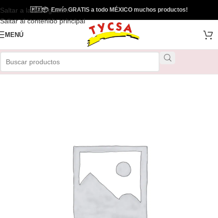
Saltar a la navegación
🇲🇽
📦
Envío GRATIS a todo MÉXICO muchos productos!
Envío Gratis
Saltar al contenido principal
MENÚ