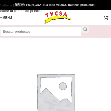
Saltar a la navegación
🇲🇽
📦
Envío GRATIS a todo MÉXICO muchos productos!
Saltar al contenido principal
MENÚ