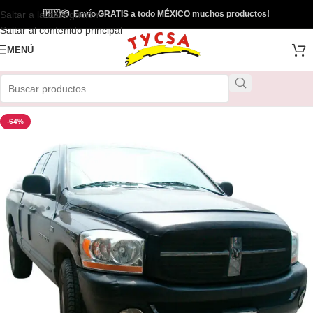
Saltar a la navegación
🇲🇽
📦
Envío GRATIS a todo MÉXICO muchos productos!
Saltar al contenido principal
MENÚ
-64%