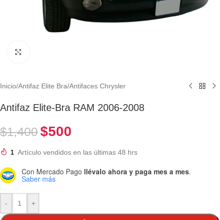
Clic para ampliar
Inicio
/
Antifaz Elite Bra
/
Antifaces Chrysler
Antifaz Elite-Bra RAM 2006-2008
$
500
$
1,400
1
Artículo vendidos en las últimas 48 hrs
Con Mercado Pago
llévalo ahora y paga mes a mes
.
Saber más
-
+