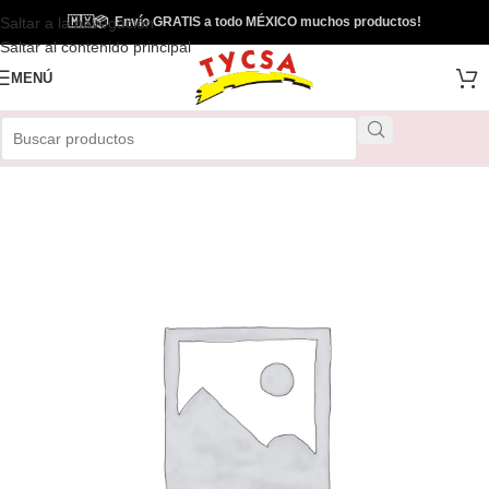
Saltar a la navegación
🇲🇽
📦
Envío GRATIS a todo MÉXICO muchos productos!
Saltar al contenido principal
MENÚ