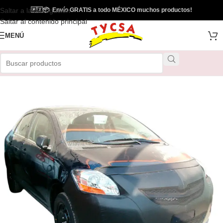
Saltar a la navegación
🇲🇽
📦
Envío GRATIS a todo MÉXICO muchos productos!
Saltar al contenido principal
MENÚ