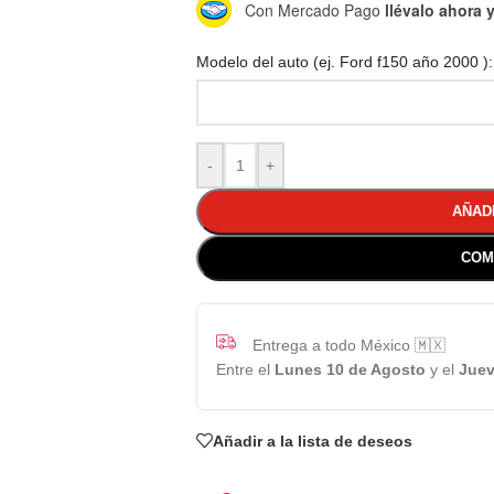
Con Mercado Pago
llévalo ahora
Modelo del auto (ej. Ford f150 año 2000 ):
-
+
AÑAD
COM
Entrega a todo México 🇲🇽
Entre el
Lunes 10 de Agosto
y el
Juev
Añadir a la lista de deseos