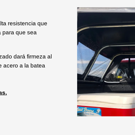
lta resistencia que
da para que sea
zado dará firmeza al
e acero a la batea
as.