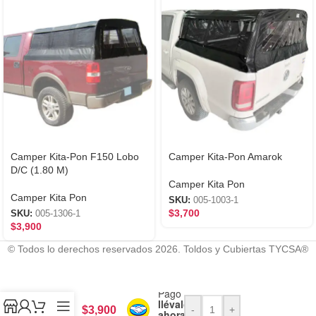
Camper Kita-Pon F150 Lobo
Camper Kita-Pon Amarok
D/C (1.80 M)
Camper Kita Pon
Camper Kita Pon
SKU:
005-1003-1
$
3,700
SKU:
005-1306-1
$
3,900
Modelo del auto (ej. Ford f15
© Todos lo derechos reservados 2026. Toldos y Cubiertas TYCSA®
Camper
Con
Kita-
Mercado
Pon
Pago
Ram
llévalo
$
3,900
-
+
ahora y