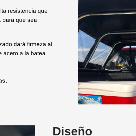
lta resistencia que
da para que sea
zado dará firmeza al
e acero a la batea
as.
Diseño