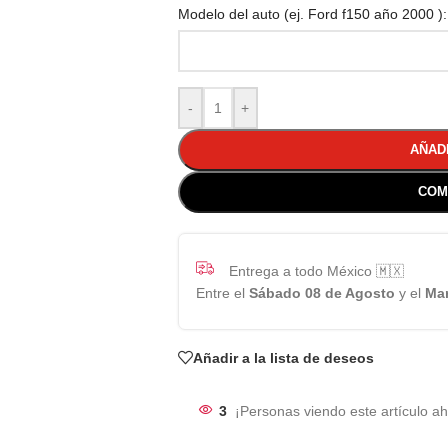
Modelo del auto (ej. Ford f150 año 2000 ):
-
+
AÑAD
COM
Entrega a todo México 🇲🇽
Entre el
Sábado 08 de Agosto
y el
Mar
Añadir a la lista de deseos
3
¡Personas viendo este artículo ah