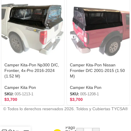
Camper Kita-Pon Np300 D/C,
Camper Kita-Pon Nissan
Frontier, 4x-Pro 2016-2024
Frontier D/C 2001-2015 (1.50
(1.52 M)
M)
Camper Kita Pon
Camper Kita Pon
SKU:
005-1213-1
SKU:
005-1208-1
$
3,700
$
3,700
Modelo del auto (ej. Ford f15
© Todos lo derechos reservados 2026. Toldos y Cubiertas TYCSA®
Camper
Con
Mercado
Kita-
Pago
Pon