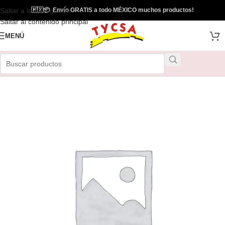
Saltar a la navegación
🇲🇽
📦
Envío GRATIS a todo MÉXICO muchos productos!
Envío Gratis
Saltar al contenido principal
MENÚ