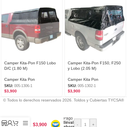
Camper Kita-Pon F150 Lobo
Camper Kita-Pon F150, F250
D/C (1.80 M)
y Lobo (2.05 M)
Camper Kita Pon
Camper Kita Pon
SKU:
005-1306-1
SKU:
005-1302-1
$
3,900
$
3,900
Modelo del auto (ej. Ford f15
© Todos lo derechos reservados 2026. Toldos y Cubiertas TYCSA®
Camper
Con
Mercado
Kita-
Pago
Pon
llévalo
Ram
$
3,900
-
+
ahora y