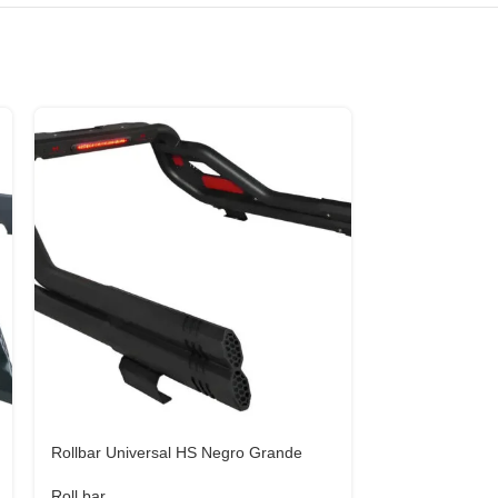
Rollbar Universal HS Negro Grande
Rollbar Univer
Roll bar
Roll bar