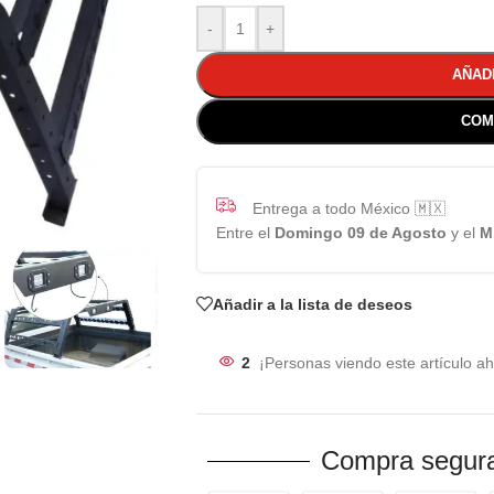
-
+
AÑAD
COM
Entrega a todo México 🇲🇽
Entre el
Domingo 09 de Agosto
y el
M
Añadir a la lista de deseos
2
¡Personas viendo este artículo ah
Compra segura