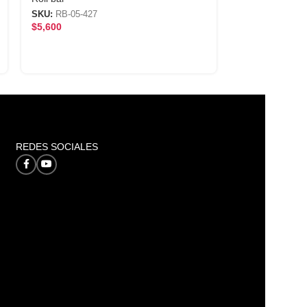
SKU:
RB-05-427
SKU:
RB-62
$
5,600
$
5,600
REDES SOCIALES