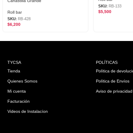
Canastilla Grande
SKU:
RB-133
$
5,500
Roll bar
SKU:
RB-428
$
6,200
TYCSA
POLÍTICAS
Tienda
Política de devoluc
Quienes Somos
Política de Envíos
Mi cuenta
Aviso de privacidad
Facturación
Videos de Instalacíon