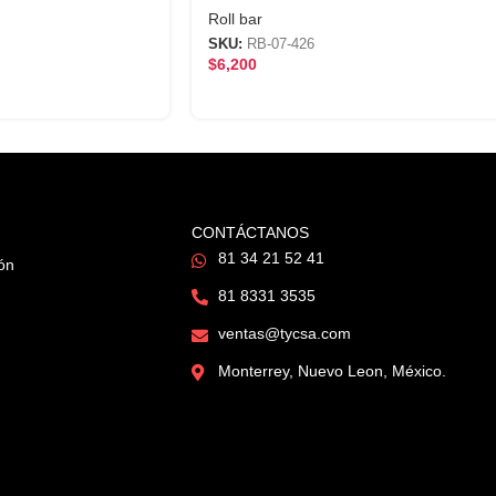
Roll bar
SKU:
RB-07-426
$
6,200
CONTÁCTANOS
81 34 21 52 41
ión
81 8331 3535
ventas@tycsa.com
Monterrey, Nuevo Leon, México.