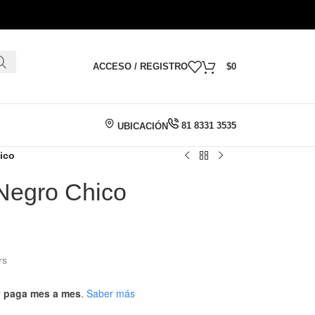
ACCESO / REGISTRO
$
0
81 8331 3535
UBICACIÓN
ico
 Negro Chico
rs
 y paga mes a mes
.
Saber más