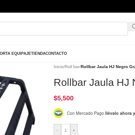
ORTA EQUIPAJE
TIENDA
CONTACTO
Inicio
/
Roll bar
/
Rollbar Jaula HJ Negro G
Rollbar Jaula HJ
$
5,500
Con Mercado Pago
llévalo ahora
-
+