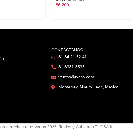
$
6,200
CONTÁCTANOS
81 34 21 52 41
ión
81 8331 3535
ventas@tycsa.com
Monterrey, Nuevo Leon, México.
 lo derechos reservados 2026. Toldos y Cubiertas TYCSA®