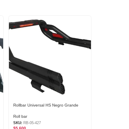
Rollbar Universal HS Negro Grande
Rollbar Univer
Roll bar
Roll bar
SKU:
RB-05-427
SKU:
RB-59
$
5,600
$
4,200