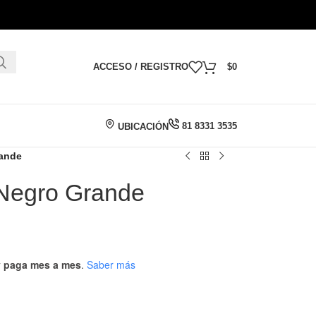
ACCESO / REGISTRO
$
0
81 8331 3535
UBICACIÓN
rande
 Negro Grande
 y paga mes a mes
.
Saber más