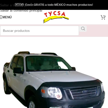
Saltar a la navegación
🇲🇽
📦
Envío GRATIS a todo MÉXICO muchos productos!
Saltar al contenido principal
MENÚ