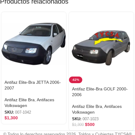
Productos relacionados
-62%
Antifaz Elite-Bra JETTA 2006-
2007
Antifaz Elite-Bra GOLF 2000-
2006
Antifaz Elite Bra
,
Antifaces
Volkswagen
Antifaz Elite Bra
,
Antifaces
Volkswagen
SKU:
007-1042
$
1,300
SKU:
007-1023
$
500
$
1,300
© Todos lo derechos reservados 2026. Toldos y Cubiertas TYCSA®