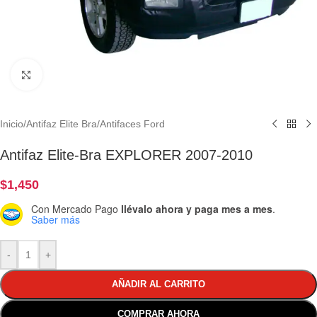
Clic para ampliar
Inicio
/
Antifaz Elite Bra
/
Antifaces Ford
Antifaz Elite-Bra EXPLORER 2007-2010
$
1,450
Con Mercado Pago
llévalo ahora y paga mes a mes
.
Saber más
-
+
AÑADIR AL CARRITO
COMPRAR AHORA