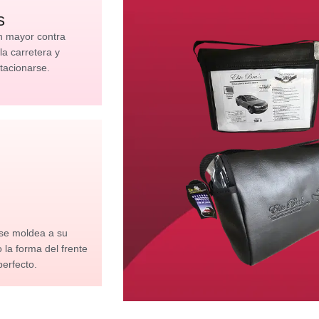
s
n mayor contra
 la carretera y
tacionarse.
 se moldea a su
la forma del frente
perfecto.