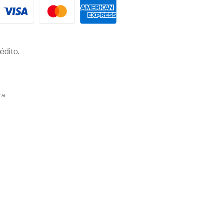
édito.
ra