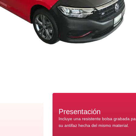
Presentación
Incluye una resistente bolsa grabada p
su antifaz hecha del mismo material.