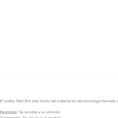
El antifaz Elite-Bra esta hecho del material de alta tecnología llamada 
Restirable
: Se amolda a su vehículo
Transpirable
: No atrapa la humedad