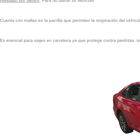
Afelpado por dentro
: Para no dañar su vehículo
Cuenta con mallas en la parrilla que permiten la respiración del vehícu
Es esencial para viajes en carretera ya que protege contra piedritas, ins