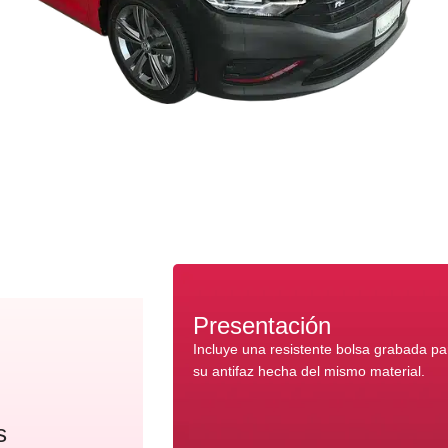
Presentación
Incluye una resistente bolsa grabada p
su antifaz hecha del mismo material.
s