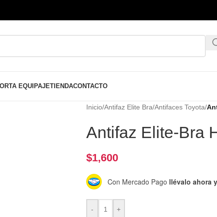
ORTA EQUIPAJE
TIENDA
CONTACTO
Inicio
/
Antifaz Elite Bra
/
Antifaces Toyota
/
Ant
Antifaz Elite-Bra
$
1,600
Con Mercado Pago
llévalo ahora
-
+