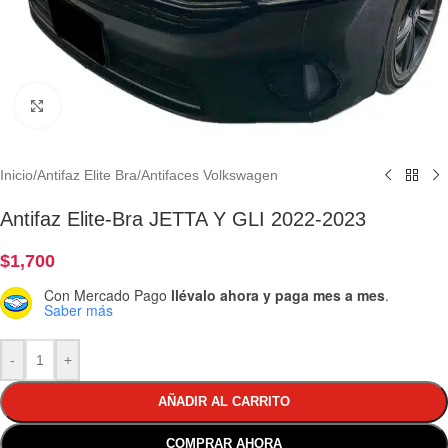
Clic para ampliar
Inicio
/
Antifaz Elite Bra
/
Antifaces Volkswagen
Antifaz Elite-Bra JETTA Y GLI 2022-2023
$
1,700
Con Mercado Pago
llévalo ahora y paga mes a mes
.
Saber más
-
+
AÑADIR AL CARRITO
COMPRAR AHORA