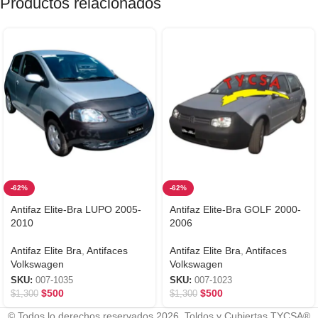
Productos relacionados
-62%
-62%
Antifaz Elite-Bra LUPO 2005-
Antifaz Elite-Bra GOLF 2000-
2010
2006
Antifaz Elite Bra
,
Antifaces
Antifaz Elite Bra
,
Antifaces
Volkswagen
Volkswagen
SKU:
007-1035
SKU:
007-1023
$
500
$
500
$
1,300
$
1,300
© Todos lo derechos reservados 2026. Toldos y Cubiertas TYCSA®