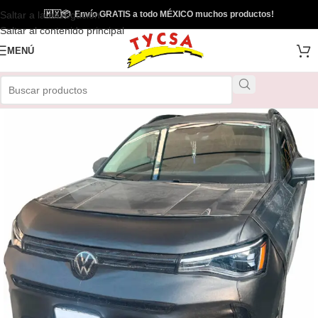
Saltar a la navegación
🇲🇽
📦
Envío GRATIS a todo MÉXICO muchos productos!
Envío Gratis
Saltar al contenido principal
MENÚ