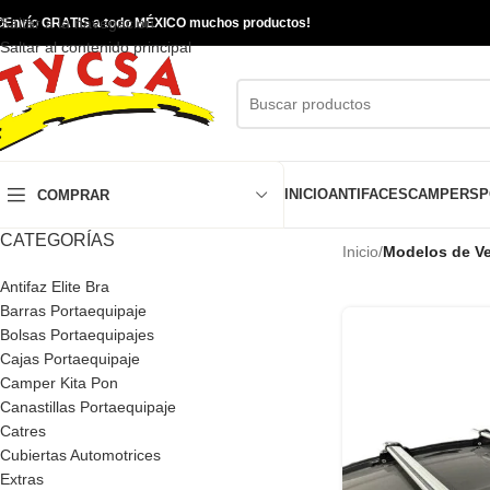
Saltar a la navegación

Envío GRATIS a todo MÉXICO muchos productos!
Saltar al contenido principal
INICIO
ANTIFACES
CAMPERS
P
COMPRAR
CATEGORÍAS
Inicio
/
Modelos de Ve
Antifaz Elite Bra
Barras Portaequipaje
Bolsas Portaequipajes
Cajas Portaequipaje
Camper Kita Pon
Canastillas Portaequipaje
Catres
Cubiertas Automotrices
Extras