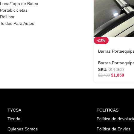
Lona/Tapa de Batea
Portabicicletas
Roll bar
Toldos Para Autos
-23%
Barras Portaequipa
Barras Portaequip
SKU:
014-1632
$
1,850
$
2,400
TYCSA
POLÍTICAS
Tienda
Política de devoluc
Quienes Somos
Política de Envíos