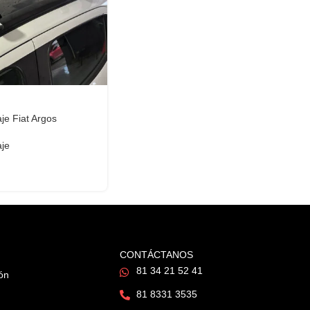
je Fiat Argos
aje
CONTÁCTANOS
81 34 21 52 41
ión
81 8331 3535