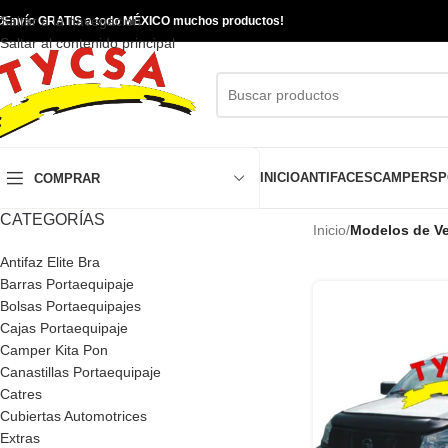
Saltar a la navegación

Envío GRATIS a todo MÉXICO muchos productos!
Saltar al contenido principal
INICIO
ANTIFACES
CAMPERS
P
COMPRAR
CATEGORÍAS
Inicio
/
Modelos de Ve
Antifaz Elite Bra
Barras Portaequipaje
Bolsas Portaequipajes
Cajas Portaequipaje
Camper Kita Pon
Canastillas Portaequipaje
Catres
Cubiertas Automotrices
Extras