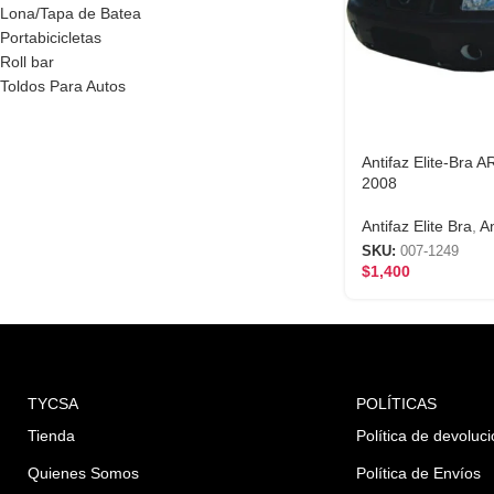
Lona/Tapa de Batea
Portabicicletas
Roll bar
Toldos Para Autos
Antifaz Elite-Bra
2008
Antifaz Elite Bra
,
A
SKU:
007-1249
$
1,400
TYCSA
POLÍTICAS
Tienda
Política de devoluc
Quienes Somos
Política de Envíos