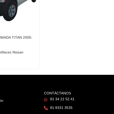
 ARMADA TITAN 2005-
ntifaces Nissan
CONTÁCTANOS
81 34 21 52 41
ión
81 8331 3535