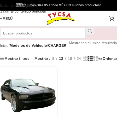
Saltar a la navegación
🇲🇽
📦
Envío GRATIS a todo MÉXICO muchos productos!
Saltar al contenido principal
MENÚ
Mostrando el único resultado
Inicio
/
Modelos de Vehículo
/
CHARGER
Mostrar filtros
Mostrar
9
12
18
24
Ordenar