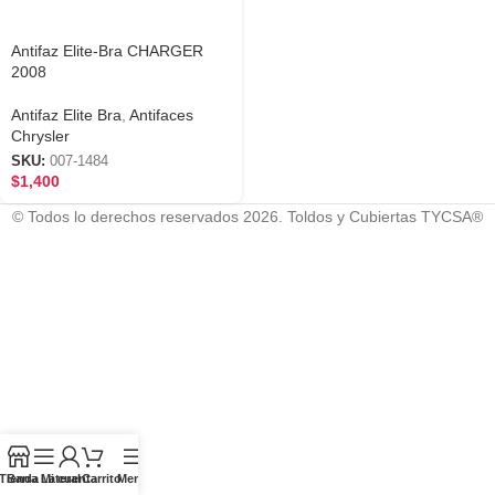
Antifaz Elite-Bra CHARGER
2008
Antifaz Elite Bra
,
Antifaces
Chrysler
SKU:
007-1484
$
1,400
© Todos lo derechos reservados 2026. Toldos y Cubiertas TYCSA®
Tienda
Barra Lateral
Mi cuenta
Carrito
Menú